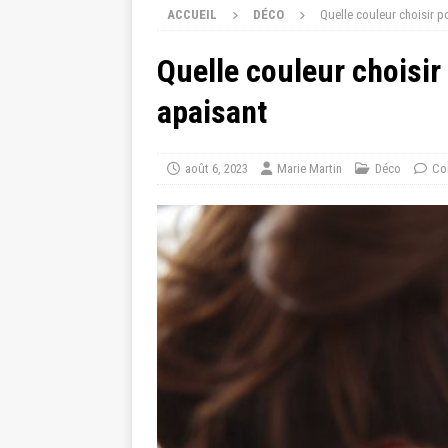
ACCUEIL
DÉCO
Quelle couleur choisir p
Quelle couleur choisir
apaisant
août 6, 2023
Marie Martin
Déco
Co