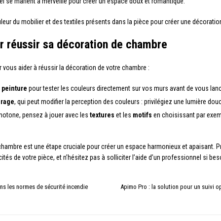
el se marient à merveille pour créer un espace doux et romantique.
eur du mobilier et des textiles présents dans la pièce pour créer une décoratio
r réussir sa décoration de chambre
 vous aider à réussir la décoration de votre chambre :
 peinture
pour tester les couleurs directement sur vos murs avant de vous lanc
irage
, qui peut modifier la perception des couleurs : privilégiez une lumière d
onotone, pensez à jouer avec les
textures
et les
motifs
en choisissant par exempl
chambre est une étape cruciale pour créer un espace harmonieux et apaisant. Pre
tés de votre pièce, et n’hésitez pas à solliciter l’aide d’un professionnel si be
ns les normes de sécurité incendie
Apimo Pro : la solution pour un suivi 