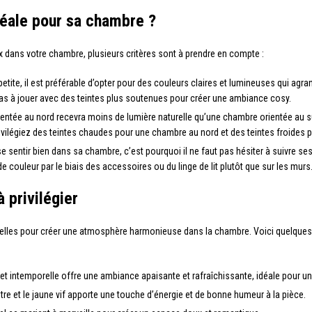
déale pour sa chambre ?
x dans votre chambre, plusieurs critères sont à prendre en compte :
etite, il est préférable d’opter pour des couleurs claires et lumineuses qui agra
as à jouer avec des teintes plus soutenues pour créer une ambiance cosy.
ntée au nord recevra moins de lumière naturelle qu’une chambre orientée au sud
rivilégiez des teintes chaudes pour une chambre au nord et des teintes froides
 se sentir bien dans sa chambre, c’est pourquoi il ne faut pas hésiter à suivre s
 couleur par le biais des accessoires ou du linge de lit plutôt que sur les murs
 privilégier
re elles pour créer une atmosphère harmonieuse dans la chambre. Voici quelques
et intemporelle offre une ambiance apaisante et rafraîchissante, idéale pour 
utre et le jaune vif apporte une touche d’énergie et de bonne humeur à la pièce.