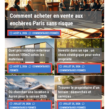
Comment acheter en vente aux
enchères Paris sans risque
AOÛT 6, 2026
COMMENTAIRES FERMÉS
Quel prix isolation exterieur
Investir dans un spa : un
maison 100m2 selon les
choix stratégique pour votre
matériaux
propriété
AOÛT 2, 2026
COMMENTAIRES
JUILLET 29, 2026
FERMÉS
COMMENTAIRES FERMÉS
Trouver le propriétaire d’un
Où chercher une location à
terrain : démarches et
Auron pour la saison 2026
services
JUILLET 29, 2026
JUILLET 25, 2026
COMMENTAIRES FERMÉS
COMMENTAIRES FERMÉS