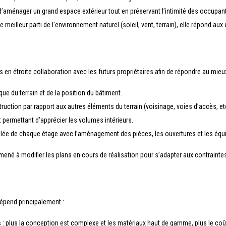
d’aménager un grand espace extérieur tout en préservant l’intimité des occupan
e meilleur parti de l’environnement naturel (soleil, vent, terrain), elle répond 
s en étroite collaboration avec les futurs propriétaires afin de répondre au mieu
e du terrain et de la position du bâtiment.
truction par rapport aux autres éléments du terrain (voisinage, voies d’accès, etc
 permettant d’apprécier les volumes intérieurs.
illée de chaque étage avec l’aménagement des pièces, les ouvertures et les éq
 amené à modifier les plans en cours de réalisation pour s’adapter aux contrainte
épend principalement :
 : plus la conception est complexe et les matériaux haut de gamme, plus le coût