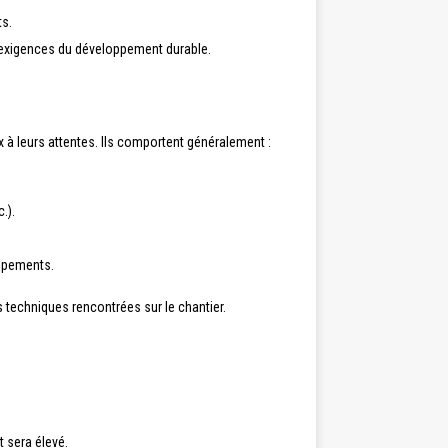
ts.
aux exigences du développement durable.
x à leurs attentes. Ils comportent généralement :
.).
uipements.
s techniques rencontrées sur le chantier.
 sera élevé.