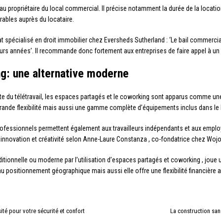
e au propriétaire du local commercial. Il précise notamment la durée de la locatio
rables auprès du locataire.
cat spécialisé en droit immobilier chez Eversheds Sutherland : ‘Le bail commer
sieurs années’. Il recommande donc fortement aux entreprises de faire appel à un 
g: une alternative moderne
ante du télétravail, les espaces partagés et le coworking sont apparus comme une
nde flexibilité mais aussi une gamme complète d’équipements inclus dans le loye
essionnels permettent également aux travailleurs indépendants et aux employ
innovation et créativité selon Anne-Laure Constanza , co-fondatrice chez Wo
raditionnelle ou moderne par l’utilisation d’espaces partagés et coworking , joue u
u positionnement géographique mais aussi elle offre une flexibilité financière 
ité pour votre sécurité et confort
La construction san