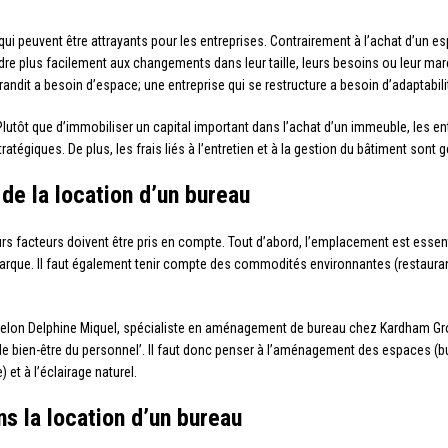
ui peuvent être attrayants pour les entreprises. Contrairement à l’achat d’un esp
dre plus facilement aux changements dans leur taille, leurs besoins ou leur mar
andit a besoin d’espace; une entreprise qui se restructure a besoin d’adaptabilit
lutôt que d’immobiliser un capital important dans l’achat d’un immeuble, les ent
égiques. De plus, les frais liés à l’entretien et à la gestion du bâtiment sont g
 de la location d’un bureau
s facteurs doivent être pris en compte. Tout d’abord, l’emplacement est essenti
marque. Il faut également tenir compte des commodités environnantes (restaura
 Selon Delphine Miquel, spécialiste en aménagement de bureau chez Kardham Gro
er le bien-être du personnel’. Il faut donc penser à l’aménagement des espaces (
et à l’éclairage naturel.
s la location d’un bureau