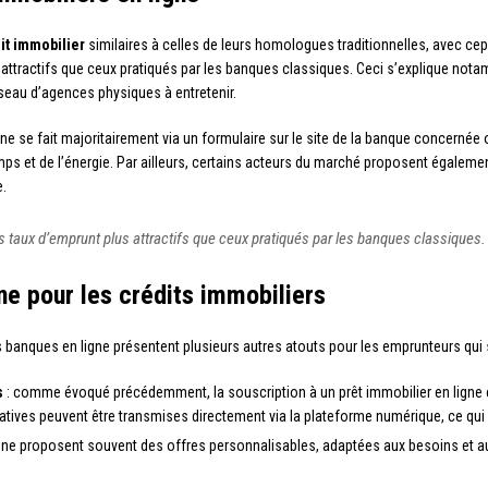
it immobilier
similaires à celles de leurs homologues traditionnelles, avec ce
s attractifs que ceux pratiqués par les banques classiques. Ceci s’explique n
seau d’agences physiques à entretenir.
igne se fait majoritairement via un formulaire sur le site de la banque concerné
ps et de l’énergie. Par ailleurs, certains acteurs du marché proposent égaleme
e.
 taux d’emprunt plus attractifs que ceux pratiqués par les banques classiques.
ne pour les crédits immobiliers
es banques en ligne présentent plusieurs autres atouts pour les emprunteurs qui 
s
: comme évoqué précédemment, la souscription à un prêt immobilier en ligne 
icatives peuvent être transmises directement via la plateforme numérique, ce qu
igne proposent souvent des offres personnalisables, adaptées aux besoins et au