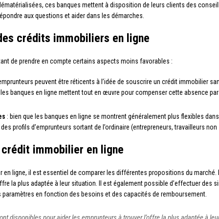
dématérialisées, ces banques mettent à disposition de leurs clients des conseill
répondre aux questions et aider dans les démarches.
des crédits immobiliers en ligne
tant de prendre en compte certains aspects moins favorables :
emprunteurs peuvent être réticents à l’idée de souscrire un crédit immobilier sa
e les banques en ligne mettent tout en œuvre pour compenser cette absence par 
es
: bien que les banques en ligne se montrent généralement plus flexibles dans 
s profils d’emprunteurs sortant de l’ordinaire (entrepreneurs, travailleurs non 
crédit immobilier en ligne
ier en ligne, il est essentiel de comparer les différentes propositions du march
fre la plus adaptée à leur situation. Il est également possible d’effectuer des si
r les paramètres en fonction des besoins et des capacités de remboursement.
t disponibles pour aider les emprunteurs à trouver l’offre la plus adaptée à leur