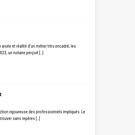
aisée et réalité d’un métier très encadré, les
023, un notaire perçoit
[…]
x
ection rigoureuse des professionnels impliqués. Le
etrouver sans repères
[…]