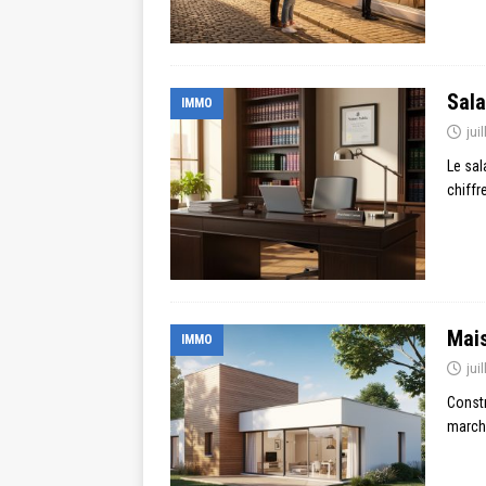
Sala
IMMO
jui
Le sal
chiffr
Mais
IMMO
jui
Constr
marché