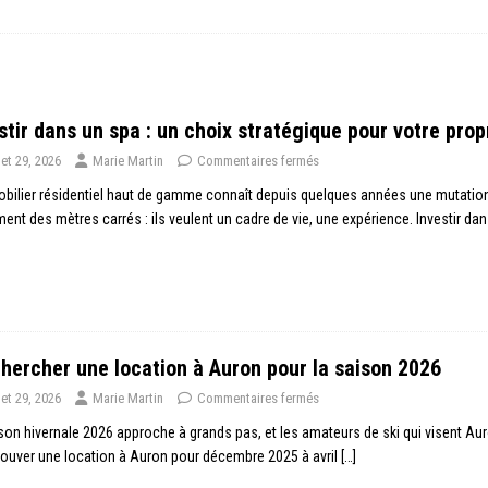
stir dans un spa : un choix stratégique pour votre prop
llet 29, 2026
Marie Martin
Commentaires fermés
bilier résidentiel haut de gamme connaît depuis quelques années une mutatio
ent des mètres carrés : ils veulent un cadre de vie, une expérience. Investir dan
hercher une location à Auron pour la saison 2026
llet 29, 2026
Marie Martin
Commentaires fermés
son hivernale 2026 approche à grands pas, et les amateurs de ski qui visent Auro
Trouver une location à Auron pour décembre 2025 à avril
[…]