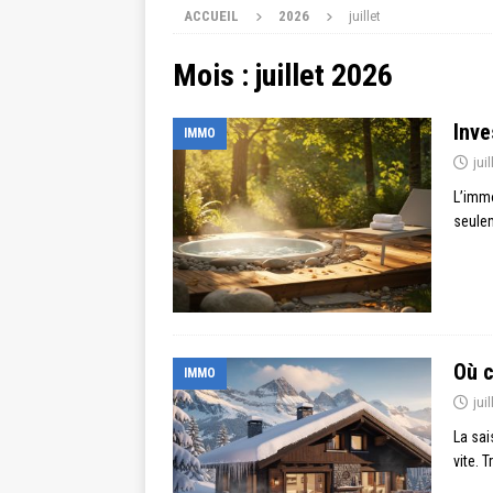
ACCUEIL
2026
juillet
Mois :
juillet 2026
Inve
IMMO
jui
L’immo
seulem
Où c
IMMO
jui
La sai
vite. 