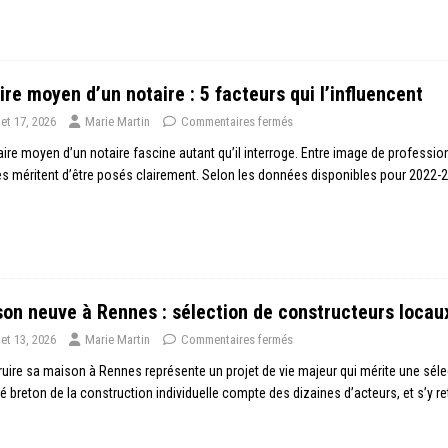
ire moyen d’un notaire : 5 facteurs qui l’influencent
llet 17, 2026
Marie Martin
Commentaires fermés
aire moyen d’un notaire fascine autant qu’il interroge. Entre image de profession 
es méritent d’être posés clairement. Selon les données disponibles pour 2022-2
on neuve à Rennes : sélection de constructeurs locau
llet 13, 2026
Marie Martin
Commentaires fermés
uire sa maison à Rennes représente un projet de vie majeur qui mérite une sél
 breton de la construction individuelle compte des dizaines d’acteurs, et s’y r