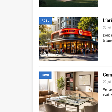
L’or
ACTU
jui
L’orig
à Jack
Comm
IMMO
jui
Vendre
évalua