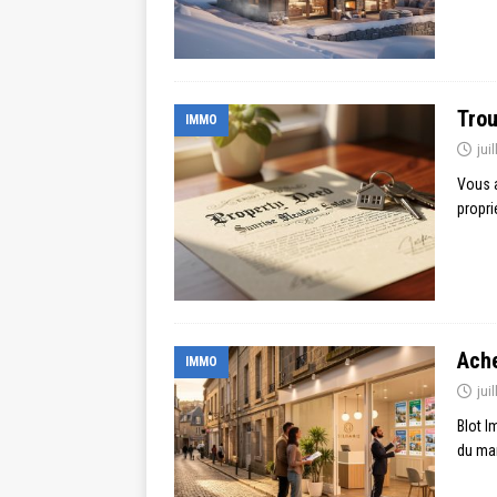
Trou
IMMO
jui
Vous a
propri
Ache
IMMO
jui
Blot I
du mar