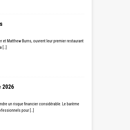
s
er et Matthew Burns, ouvrent leur premier restaurant
’a
[…]
e 2026
ndre un risque financier considérable. Le barème
rofessionnels pour
[…]