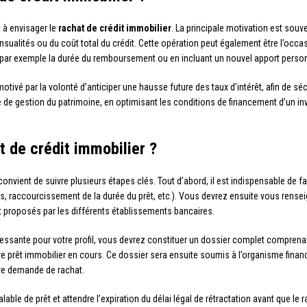
 à envisager le
rachat de crédit immobilier
. La principale motivation est souve
sualités ou du coût total du crédit. Cette opération peut également être l’occasi
nt par exemple la durée du remboursement ou en incluant un nouvel apport perso
otivé par la volonté d’anticiper une hausse future des taux d’intérêt, afin de sé
e de gestion du patrimoine, en optimisant les conditions de financement d’un in
 de crédit immobilier ?
convient de suivre plusieurs étapes clés. Tout d’abord, il est indispensable de fair
, raccourcissement de la durée du prêt, etc.). Vous devrez ensuite vous renseig
 proposés par les différents établissements bancaires.
ntéressante pour votre profil, vous devrez constituer un dossier complet compren
otre prêt immobilier en cours. Ce dossier sera ensuite soumis à l’organisme fina
tre demande de rachat.
able de prêt et attendre l’expiration du délai légal de rétractation avant que le r