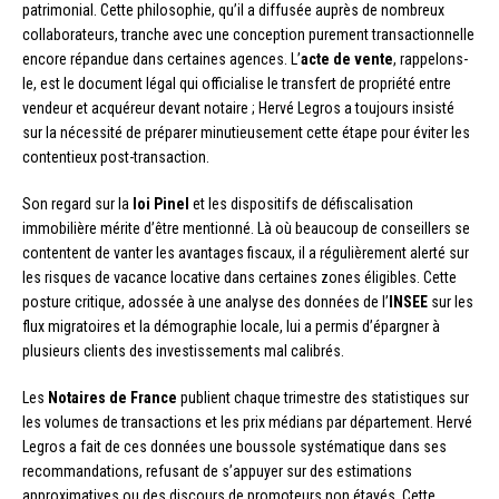
patrimonial. Cette philosophie, qu’il a diffusée auprès de nombreux
collaborateurs, tranche avec une conception purement transactionnelle
encore répandue dans certaines agences. L’
acte de vente
, rappelons-
le, est le document légal qui officialise le transfert de propriété entre
vendeur et acquéreur devant notaire ; Hervé Legros a toujours insisté
sur la nécessité de préparer minutieusement cette étape pour éviter les
contentieux post-transaction.
Son regard sur la
loi Pinel
et les dispositifs de défiscalisation
immobilière mérite d’être mentionné. Là où beaucoup de conseillers se
contentent de vanter les avantages fiscaux, il a régulièrement alerté sur
les risques de vacance locative dans certaines zones éligibles. Cette
posture critique, adossée à une analyse des données de l’
INSEE
sur les
flux migratoires et la démographie locale, lui a permis d’épargner à
plusieurs clients des investissements mal calibrés.
Les
Notaires de France
publient chaque trimestre des statistiques sur
les volumes de transactions et les prix médians par département. Hervé
Legros a fait de ces données une boussole systématique dans ses
recommandations, refusant de s’appuyer sur des estimations
approximatives ou des discours de promoteurs non étayés. Cette