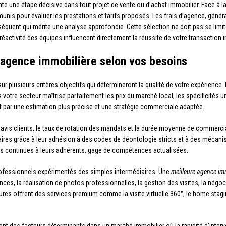
te une étape décisive dans tout projet de vente ou d’achat immobilier. Face à l
unis pour évaluer les prestations et tarifs proposés. Les frais d’agence, génér
uent qui mérite une analyse approfondie. Cette sélection ne doit pas se limiter au
a réactivité des équipes influencent directement la réussite de votre transaction 
 agence immobilière selon vos besoins
ur plusieurs critères objectifs qui détermineront la qualité de votre expérience
votre secteur maîtrise parfaitement les prix du marché local, les spécificités u
uit par une estimation plus précise et une stratégie commerciale adaptée.
es avis clients, le taux de rotation des mandats et la durée moyenne de commer
ires grâce à leur adhésion à des codes de déontologie stricts et à des mécani
 continues à leurs adhérents, gage de compétences actualisées.
rofessionnels expérimentés des simples intermédiaires. Une
meilleure agence im
onces, la réalisation de photos professionnelles, la gestion des visites, la nég
ctures offrent des services premium comme la visite virtuelle 360°, le home stag