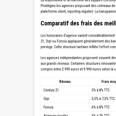
La disponibilité et la réactivité des équipes consti
Privilégiez les agences proposant des créneaux de 
plateforme client, reporting régulier). La transpar
Comparatif des frais des mei
Les honoraires d’agence varient considérablement 
21, Orpi ou Foncia appliquent généralement des barè
prestige. Cette structure tarifaire reflète l’effort
Les agences indépendantes proposent souvent des ta
aux grands réseaux. Certaines structures innovante
compris entre 2 990 euros et 9 990 euros selon la v
Réseau
Frais mo
Century 21
5% à 8% TTC
Orpi
5,5% à 7,5% TTC
Foncia
6% à 8% TTC
Agences locales
5% à 7% TTC