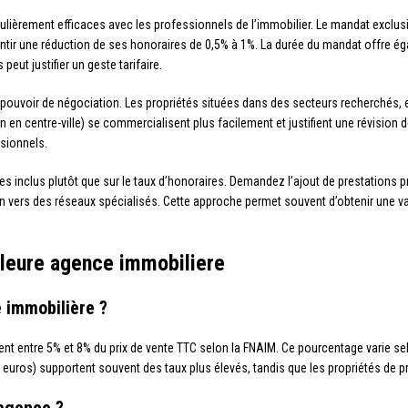
culièrement efficaces avec les professionnels de l’immobilier. Le mandat exclu
ntir une réduction de ses honoraires de 0,5% à 1%. La durée du mandat offre ég
eut justifier un geste tarifaire.
e pouvoir de négociation. Les propriétés situées dans des secteurs recherchés, 
in en centre-ville) se commercialisent plus facilement et justifient une révision d
sionnels.
es inclus plutôt que sur le taux d’honoraires. Demandez l’ajout de prestations p
n vers des réseaux spécialisés. Cette approche permet souvent d’obtenir une va
lleure agence immobiliere
 immobilière ?
t entre 5% et 8% du prix de vente TTC selon la FNAIM. Ce pourcentage varie selon
0 euros) supportent souvent des taux plus élevés, tandis que les propriétés de 