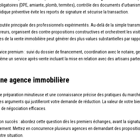
obligatoires (DPE, amiante, plomb, termites), contrôle des documents d’urbanism
ridique préventive évite les reports de signature et sécurise la transaction.
ajoutée principale des professionnels expérimentés. Au-delà de la simple transm
éreurs, organisent des contre-propositions constructives et orchestrent les vi
 la vente immobilière peut générer des plus-values substantielles par rapport
e premium : suivi du dossier de financement, coordination avec le notaire, ge
me un service après-vente incluant la mise en relation avec des artisans parten
une agence immobilière
ne préparation minutieuse et une connaissance précise des pratiques du march
z les arguments qui justifieront votre demande de réduction. La valeur de votre b
rs de négociation efficaces.
on succès : abordez cette question dès les premiers échanges, avant la signatu
ent. Mettez en concurrence plusieurs agences en demandant des propositions é
tre situation.