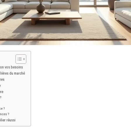
lon vos besoins
lières du marché
res
e
re
 ?
ce ?
ences ?
lier réussi