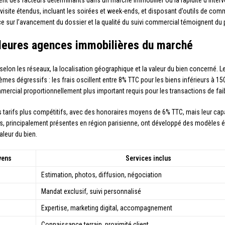
tuent des facteurs déterminants dans un marché immobilier où la rapidité d’interv
visite étendus, incluant les soirées et week-ends, et disposant d’outils de co
ence sur l’avancement du dossier et la qualité du suivi commercial témoignent du
lleures agences immobilières du marché
selon les réseaux, la localisation géographique et la valeur du bien concerné
mes dégressifs : les frais oscillent entre 8% TTC pour les biens inférieurs à 15
 commercial proportionnellement plus important requis pour les transactions de fa
rifs plus compétitifs, avec des honoraires moyens de 6% TTC, mais leur capaci
s, principalement présentes en région parisienne, ont développé des modèles é
aleur du bien.
yens
Services inclus
Estimation, photos, diffusion, négociation
Mandat exclusif, suivi personnalisé
Expertise, marketing digital, accompagnement
Connaissance terrain, proximité client