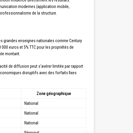
ention influence directement les résultats.
mmunication modernes (application mobile,
 professionnalisme de la structure.
. Les grandes enseignes nationales comme Century
0 000 euros et 5% TTC pour les propriétés de
ible montant.
té de diffusion peut s’avérer limitée par rapport
conomiques disruptifs avec des forfaits fixes
Zone géographique
National
National
National
Régional