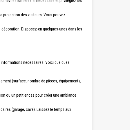
llumez les lumières si nécessaire et privilégiez les
r la projection des visiteurs. Vous pouvez
tre décoration. Disposez-en quelques-unes dans les
 les informations nécessaires. Voici quelques
 logement (surface, nombre de pièces, équipements,
sson ou un petit encas pour créer une ambiance
daires (garage, cave). Laissez le temps aux