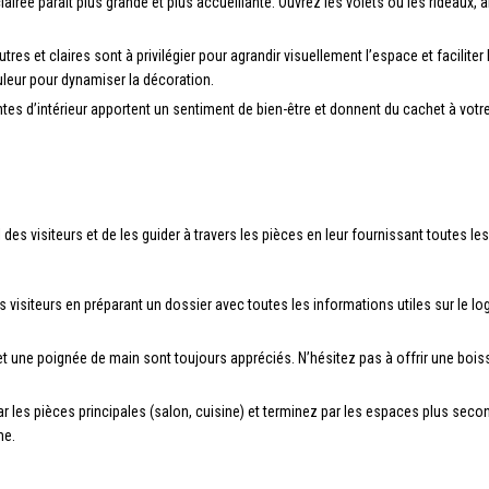
lairée paraît plus grande et plus accueillante. Ouvrez les volets ou les rideaux, a
tres et claires sont à privilégier pour agrandir visuellement l’espace et facilite
eur pour dynamiser la décoration.
ntes d’intérieur apportent un sentiment de bien-être et donnent du cachet à vo
eil des visiteurs et de les guider à travers les pièces en leur fournissant toutes
s visiteurs en préparant un dossier avec toutes les informations utiles sur le
 et une poignée de main sont toujours appréciés. N’hésitez pas à offrir une boi
les pièces principales (salon, cuisine) et terminez par les espaces plus secon
me.