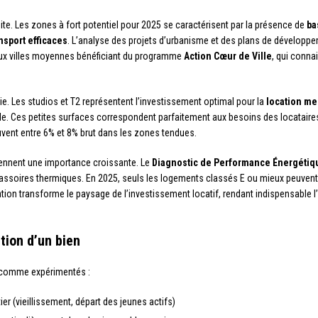
te. Les zones à fort potentiel pour 2025 se caractérisent par la présence de
ba
nsport efficaces
. L’analyse des projets d’urbanisme et des plans de développem
e aux villes moyennes bénéficiant du programme
Action Cœur de Ville
, qui conna
ie. Les studios et T2 représentent l’investissement optimal pour la
location m
le. Ces petites surfaces correspondent parfaitement aux besoins des locataires 
uvent entre 6% et 8% brut dans les zones tendues.
prennent une importance croissante. Le
Diagnostic de Performance Énergétiq
passoires thermiques. En 2025, seuls les logements classés E ou mieux peuvent 
ion transforme le paysage de l’investissement locatif, rendant indispensable l
ction d’un bien
s comme expérimentés :
ier (vieillissement, départ des jeunes actifs)