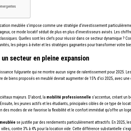
 émergentes
ocation meublée s’impose comme une stratégie d’investissement particulièreme
ntageux, ce mode locatif séduit de plus en plus d’investisseurs avisés. Les chif
classiques. Quelles sont les clefs pour réussir dans ce secteur dynamique ? C
ités, les pièges à éviter et les stratégies gagnantes pour transformer votre bi
 un secteur en pleine expansion
issance fulgurante qui ne montre aucun signe de ralentissement pour 2025. Les 
bre de biens proposés en meublé devrait augmenter de 15% d’ici 2025, avec un
ciétaux majeurs. D’abord, la
mobilité professionnelle
s’accentue, créant un b
suite, les jeunes actifs et les étudiants, principales cibles de ce type de lo
n des modes de vie favorise la flexibilité et le confort immédiat qu’offre un lo
 meublée
se justifie par des rendements particulièrement attractifs. En 2025, 
s villes, contre 3% à 4% pour la location vide. Cette différence substantielle s’