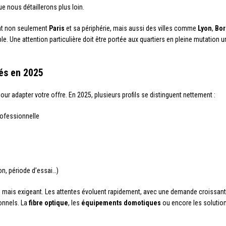
e nous détaillerons plus loin.
nt non seulement
Paris
et sa périphérie, mais aussi des villes comme
Lyon
,
Bor
ne attention particulière doit être portée aux quartiers en pleine mutation ur
lés en 2025
ur adapter votre offre. En 2025, plusieurs profils se distinguent nettement :
rofessionnelle
on, période d’essai…)
ue mais exigeant. Les attentes évoluent rapidement, avec une demande croiss
onnels. La
fibre optique
, les
équipements domotiques
ou encore les solutio