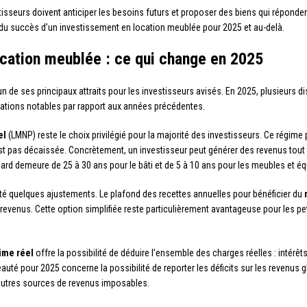
tisseurs doivent anticiper les besoins futurs et proposer des biens qui réponde
 du succès d’un investissement en location meublée pour 2025 et au-delà.
ocation meublée : ce qui change en 2025
un de ses principaux attraits pour les investisseurs avisés. En 2025, plusieurs di
ications notables par rapport aux années précédentes.
el
(LMNP) reste le choix privilégié pour la majorité des investisseurs. Ce régime
t pas décaissée. Concrètement, un investisseur peut générer des revenus tout en 
dard demeure de 25 à 30 ans pour le bâti et de 5 à 10 ans pour les meubles et é
té quelques ajustements. Le plafond des recettes annuelles pour bénéficier du
evenus. Cette option simplifiée reste particulièrement avantageuse pour les pe
ime réel
offre la possibilité de déduire l’ensemble des charges réelles : intérêt
eauté pour 2025 concerne la possibilité de reporter les déficits sur les revenus
d’autres sources de revenus imposables.