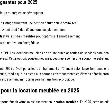
gagnantes pour 2025
ieurs stratégies se démarquent :
tut LMNP, permettant une gestion patrimoniale optimisée
ouvrant droit à des déductions supplémentaires
ti
et
valeur des meubles
pour optimiser l’amortissement
ux de rénovation énergétique
 la
TVA
. Les locations meublées de courte durée assorties de services para-hôtel
ravaux. Cette option, souvent négligée, peut représenter une économie substanti
r 2025 prévoit par ailleurs un traitement différencié selon la performance én
duits, tandis que les biens aux normes environnementales élevées bénéficieront 
investissement immobilier vers la transition écologique.
 pour la location meublée en 2025
e pour réussir votre investissement en
location meublée
. En 2025, certains cr