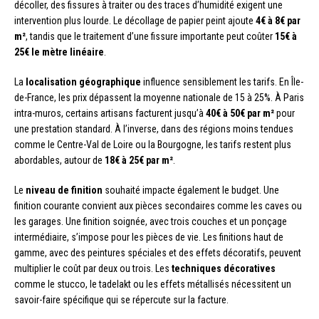
décoller, des fissures à traiter ou des traces d’humidité exigent une
intervention plus lourde. Le décollage de papier peint ajoute
4€ à 8€ par
m²
, tandis que le traitement d’une fissure importante peut coûter
15€ à
25€ le mètre linéaire
.
La
localisation géographique
influence sensiblement les tarifs. En Île-
de-France, les prix dépassent la moyenne nationale de 15 à 25%. À Paris
intra-muros, certains artisans facturent jusqu’à
40€ à 50€ par m²
pour
une prestation standard. À l’inverse, dans des régions moins tendues
comme le Centre-Val de Loire ou la Bourgogne, les tarifs restent plus
abordables, autour de
18€ à 25€ par m²
.
Le
niveau de finition
souhaité impacte également le budget. Une
finition courante convient aux pièces secondaires comme les caves ou
les garages. Une finition soignée, avec trois couches et un ponçage
intermédiaire, s’impose pour les pièces de vie. Les finitions haut de
gamme, avec des peintures spéciales et des effets décoratifs, peuvent
multiplier le coût par deux ou trois. Les
techniques décoratives
comme le stucco, le tadelakt ou les effets métallisés nécessitent un
savoir-faire spécifique qui se répercute sur la facture.