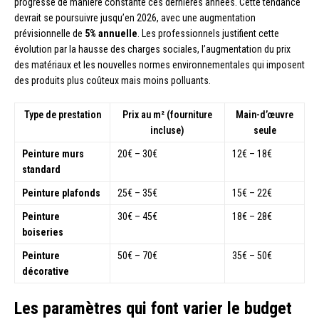
progressé de manière constante ces dernières années. Cette tendance
devrait se poursuivre jusqu’en 2026, avec une augmentation
prévisionnelle de
5% annuelle
. Les professionnels justifient cette
évolution par la hausse des charges sociales, l’augmentation du prix
des matériaux et les nouvelles normes environnementales qui imposent
des produits plus coûteux mais moins polluants.
Type de prestation
Prix au m² (fourniture
Main-d’œuvre
incluse)
seule
Peinture murs
20€ – 30€
12€ – 18€
standard
Peinture plafonds
25€ – 35€
15€ – 22€
Peinture
30€ – 45€
18€ – 28€
boiseries
Peinture
50€ – 70€
35€ – 50€
décorative
Les paramètres qui font varier le budget