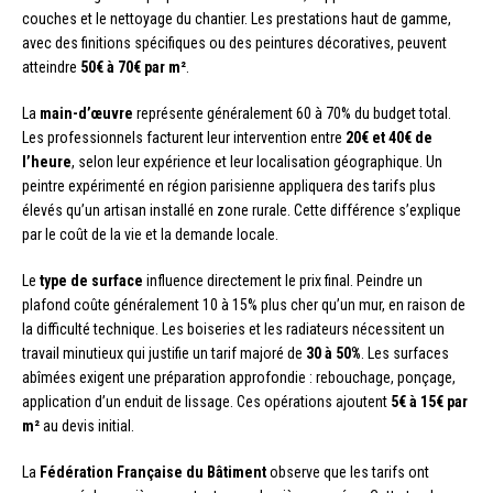
couches et le nettoyage du chantier. Les prestations haut de gamme,
avec des finitions spécifiques ou des peintures décoratives, peuvent
atteindre
50€ à 70€ par m²
.
La
main-d’œuvre
représente généralement 60 à 70% du budget total.
Les professionnels facturent leur intervention entre
20€ et 40€ de
l’heure
, selon leur expérience et leur localisation géographique. Un
peintre expérimenté en région parisienne appliquera des tarifs plus
élevés qu’un artisan installé en zone rurale. Cette différence s’explique
par le coût de la vie et la demande locale.
Le
type de surface
influence directement le prix final. Peindre un
plafond coûte généralement 10 à 15% plus cher qu’un mur, en raison de
la difficulté technique. Les boiseries et les radiateurs nécessitent un
travail minutieux qui justifie un tarif majoré de
30 à 50%
. Les surfaces
abîmées exigent une préparation approfondie : rebouchage, ponçage,
application d’un enduit de lissage. Ces opérations ajoutent
5€ à 15€ par
m²
au devis initial.
La
Fédération Française du Bâtiment
observe que les tarifs ont