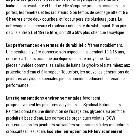
finition plus résistante et tendue. Elle s’impose pour les boiseries, les
portes, les fenêtres et les radiateurs. Son temps de séchage atteint
6 à
8 heures
entre deux couches, et l’odeur persiste plusieurs jours. Le
nettoyage des pinceaux et rouleaux nécessite du white-spirit. Son prix
oscille entre
8€ et 18€ le litre
, soit 30 à 50% plus cher que l’acrylique.
Les
performances en termes de durabilité
diffèrent notablement.
Une peinture glycéro conserve son aspect initial pendant 10 à 15 ans,
contre 7 à 10 ans pour une acrylique de qualité moyenne. Dans les
pièces humides comme les salles de bains, la glycéro résiste mieux aux
projections d’eau et à la vapeur. Toutefois, les nouvelles générations de
peintures acryliques spéciales pièces humides réduisent cet écart de
performance.
Les
réglementations environnementales
favorisent
progressivement les peintures acryliques. Le Syndicat National des
Peintres constate une diminution de l’usage des glycéros au profit de
produits à base d’eau. Les composés organiques volatils (COV)
contenus dans les peintures solvantées sont soumis à des restrictions
croissantes. Les labels
Ecolabel européen
ou
NF Environnement