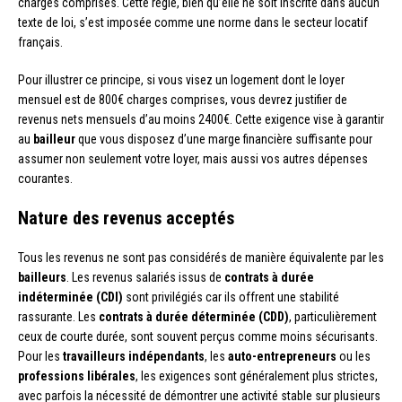
charges comprises. Cette règle, bien qu’elle ne soit inscrite dans aucun
texte de loi, s’est imposée comme une norme dans le secteur locatif
français.
Pour illustrer ce principe, si vous visez un logement dont le loyer
mensuel est de 800€ charges comprises, vous devrez justifier de
revenus nets mensuels d’au moins 2400€. Cette exigence vise à garantir
au
bailleur
que vous disposez d’une marge financière suffisante pour
assumer non seulement votre loyer, mais aussi vos autres dépenses
courantes.
Nature des revenus acceptés
Tous les revenus ne sont pas considérés de manière équivalente par les
bailleurs
. Les revenus salariés issus de
contrats à durée
indéterminée (CDI)
sont privilégiés car ils offrent une stabilité
rassurante. Les
contrats à durée déterminée (CDD)
, particulièrement
ceux de courte durée, sont souvent perçus comme moins sécurisants.
Pour les
travailleurs indépendants
, les
auto-entrepreneurs
ou les
professions libérales
, les exigences sont généralement plus strictes,
avec parfois la nécessité de démontrer une activité stable sur plusieurs