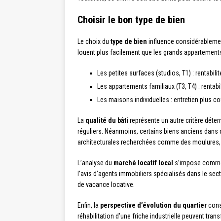
Choisir le bon type de bien
Le choix du
type de bien
influence considérablemen
louent plus facilement que les grands appartements. 
Les petites surfaces (studios, T1) : rentabil
Les appartements familiaux (T3, T4) : rentabi
Les maisons individuelles : entretien plus c
La
qualité du bâti
représente un autre critère déte
réguliers. Néanmoins, certains biens anciens dans d
architecturales recherchées comme des moulures,
L’analyse du
marché locatif local
s’impose comme u
l’avis d’agents immobiliers spécialisés dans le se
de vacance locative.
Enfin, la
perspective d’évolution du quartier
const
réhabilitation d’une friche industrielle peuvent tra