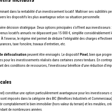
minant dans la rentabilité d’un investissement locatif. Maîtriser ses subtilités 
vers les dispositifs les plus avantageux selon sa situation personnelle.
ère décision stratégique. Deux options principales s’offrent aux investisseurs :
venus locatifs annuels ne dépassent pas 15 000 €, simplifie considérablement 
 À l’inverse, le régime réel permet de déduire l’intégralité des charges effectiv
rances, taxe foncière, travaux d’entretien, etc.
de défiscalisation
peuvent être envisagés. Le dispositif
Pinel
, bien que progre
ves pour les investissements réalisés dans certaines zones tendues. En contrep
ant des conditions de ressources, l’investisseur bénéficie d’une réduction d’imp
scales
) constitue une option particulièrement avantageuse pour les investisseurs che
us sont imposés dans la catégorie des BIC (Bénéfices Industriels et Commerciaux
tir comptablement le bien immobilier (hors valeur du terrain) et les meubles, cr
 pendant de nombreuses années.