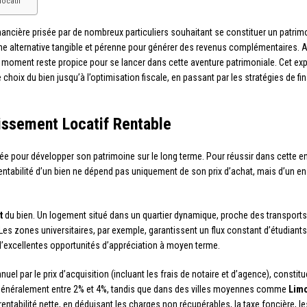
locatif
inancière prisée par de nombreux particuliers souhaitant se constituer un patrim
une alternative tangible et pérenne pour générer des revenus complémentaires. A
moment reste propice pour se lancer dans cette aventure patrimoniale. Cet exp
choix du bien jusqu’à l’optimisation fiscale, en passant par les stratégies de f
issement Locatif Rentable
giée pour développer son patrimoine sur le long terme. Pour réussir dans cette 
rentabilité d’un bien ne dépend pas uniquement de son prix d’achat, mais d’un e
t
du bien. Un logement situé dans un quartier dynamique, proche des transpo
. Les zones universitaires, par exemple, garantissent un flux constant d’étudian
 d’excellentes opportunités d’appréciation à moyen terme.
annuel par le prix d’acquisition (incluant les frais de notaire et d’agence), consti
lle généralement entre 2% et 4%, tandis que dans des villes moyennes comme
Lim
a rentabilité nette, en déduisant les charges non récupérables, la taxe foncière, l