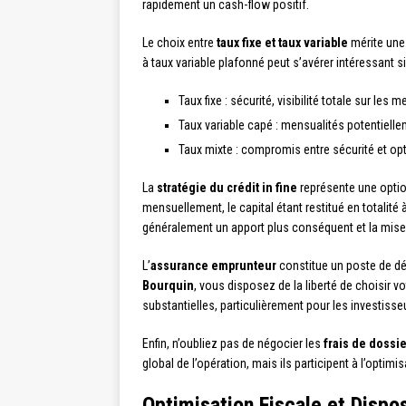
rapidement un cash-flow positif.
Le choix entre
taux fixe et taux variable
mérite une 
à taux variable plafonné peut s’avérer intéressant s
Taux fixe : sécurité, visibilité totale sur les 
Taux variable capé : mensualités potentielle
Taux mixte : compromis entre sécurité et op
La
stratégie du crédit in fine
représente une option
mensuellement, le capital étant restitué en totalit
généralement un apport plus conséquent et la mise 
L’
assurance emprunteur
constitue un poste de dép
Bourquin
, vous disposez de la liberté de choisir
substantielles, particulièrement pour les investiss
Enfin, n’oubliez pas de négocier les
frais de dossie
global de l’opération, mais ils participent à l’optim
Optimisation Fiscale et Disposi