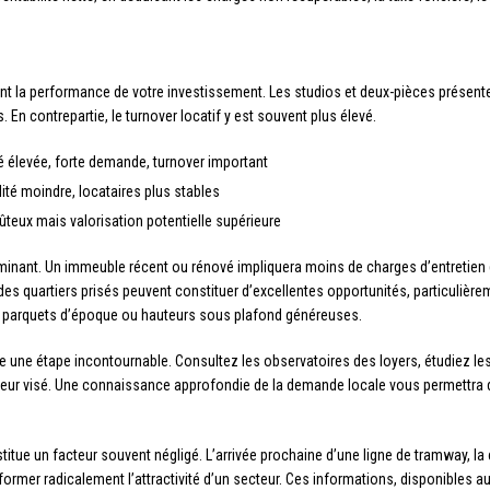
t la performance de votre investissement. Les studios et deux-pièces présenten
En contrepartie, le turnover locatif y est souvent plus élevé.
ité élevée, forte demande, turnover important
lité moindre, locataires plus stables
oûteux mais valorisation potentielle supérieure
rminant. Un immeuble récent ou rénové impliquera moins de charges d’entretien
es quartiers prisés peuvent constituer d’excellentes opportunités, particulièrem
 parquets d’époque ou hauteurs sous plafond généreuses.
ne étape incontournable. Consultez les observatoires des loyers, étudiez les a
cteur visé. Une connaissance approfondie de la demande locale vous permettra d
itue un facteur souvent négligé. L’arrivée prochaine d’une ligne de tramway, la
nsformer radicalement l’attractivité d’un secteur. Ces informations, disponibles 