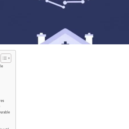
le
res
é
Durable