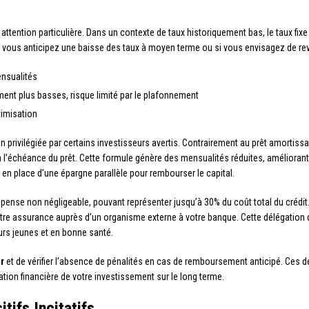
attention particulière. Dans un contexte de taux historiquement bas, le taux fix
i vous anticipez une baisse des taux à moyen terme ou si vous envisagez de reven
mensualités
ment plus basses, risque limité par le plafonnement
timisation
 privilégiée par certains investisseurs avertis. Contrairement au prêt amortiss
é à l’échéance du prêt. Cette formule génère des mensualités réduites, amélioran
en place d’une épargne parallèle pour rembourser le capital.
ense non négligeable, pouvant représenter jusqu’à 30% du coût total du crédit.
 votre assurance auprès d’un organisme externe à votre banque. Cette délégati
eurs jeunes et en bonne santé.
r
et de vérifier l’absence de pénalités en cas de remboursement anticipé. Ces 
isation financière de votre investissement sur le long terme.
tifs Incitatifs