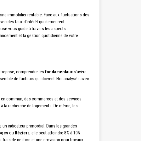
oine immobilier rentable. Face aux fluctuations des
vec des taux d’intérêt qui demeurent
osé vous guide à travers les aspects
inancement et la gestion quotidienne de votre
entreprise, comprendre les
fondamentaux
s’avère
nsemble de facteurs qui doivent être analysés avec
rts en commun, des commerces et des services
ts à la recherche de logements. De même, les
tue un indicateur primordial. Dans les grandes
oges
ou
Béziers
, elle peut atteindre 8% à 10%.
es frais de gestion et une provision pour travaux.