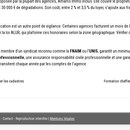
oposée par la plupart des agences, Amarris Immo inclus. Elle couvre le propriéta
0 000 € de dégradations. Son coût, entre 2 % et 3,5 % du loyer, s’ajoute aux frai
cation est un autre point de vigilance. Certaines agences facturent un mois de
ar la loi ALUR, qui plafonne ces honoraires selon la zone géographique. Vérifier
ié, membre d’un syndicat reconnu comme la
FNAIM
ou l’
UNIS
, garantit un minim
rofessionnelle
, une assurance responsabilité civile professionnelle et une gara
transitent chaque année par les comptes de l’agence.
ter les cadastres
Formation cheffer
 - Contact - Reproduction interdite
|
Mentions légales