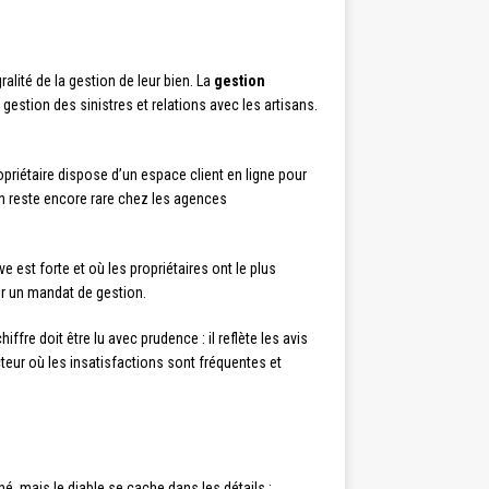
lité de la gestion de leur bien. La
gestion
gestion des sinistres et relations avec les artisans.
riétaire dispose d’un espace client en ligne pour
ion reste encore rare chez les agences
 est forte et où les propriétaires ont le plus
ner un mandat de gestion.
ffre doit être lu avec prudence : il reflète les avis
eur où les insatisfactions sont fréquentes et
, mais le diable se cache dans les détails :