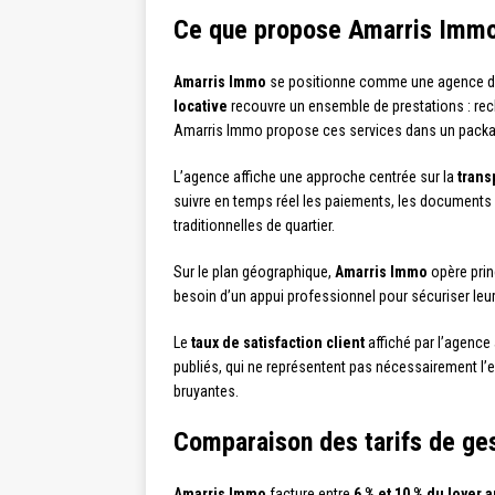
Ce que propose Amarris Immo 
Amarris Immo
se positionne comme une agence de ge
locative
recouvre un ensemble de prestations : reche
Amarris Immo propose ces services dans un package g
L’agence affiche une approche centrée sur la
trans
suivre en temps réel les paiements, les documents c
traditionnelles de quartier.
Sur le plan géographique,
Amarris Immo
opère prin
besoin d’un appui professionnel pour sécuriser leurs
Le
taux de satisfaction client
affiché par l’agence 
publiés, qui ne représentent pas nécessairement l’
bruyantes.
Comparaison des tarifs de ges
Amarris Immo
facture entre
6 % et 10 % du loyer 