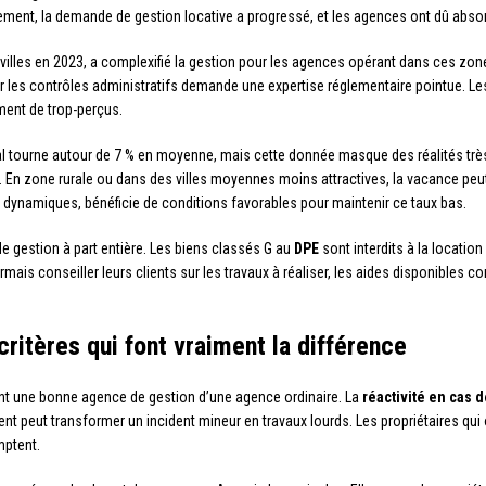
uement, la demande de gestion locative a progressé, et les agences ont dû abs
 villes en 2023, a complexifié la gestion pour les agences opérant dans ces zon
r les contrôles administratifs demande une expertise réglementaire pointue. Le
ment de trop-perçus.
l tourne autour de 7 % en moyenne, mais cette donnée masque des réalités très
. En zone rurale ou dans des villes moyennes moins attractives, la vacance p
dynamiques, bénéficie de conditions favorables pour maintenir ce taux bas.
e gestion à part entière. Les biens classés G au
DPE
sont interdits à la location
ais conseiller leurs clients sur les travaux à réaliser, les aides disponibles
critères qui font vraiment la différence
uent une bonne agence de gestion d’une agence ordinaire. La
réactivité en cas d
ent peut transformer un incident mineur en travaux lourds. Les propriétaires qui
mptent.