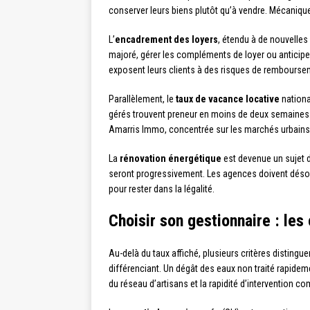
conserver leurs biens plutôt qu’à vendre. Mécaniq
L’
encadrement des loyers
, étendu à de nouvelles
majoré, gérer les compléments de loyer ou anticipe
exposent leurs clients à des risques de rembourse
Parallèlement, le
taux de vacance locative
nationa
gérés trouvent preneur en moins de deux semaines
Amarris Immo, concentrée sur les marchés urbains 
La
rénovation énergétique
est devenue un sujet d
seront progressivement. Les agences doivent désorm
pour rester dans la légalité.
Choisir son gestionnaire : les 
Au-delà du taux affiché, plusieurs critères disting
différenciant. Un dégât des eaux non traité rapidem
du réseau d’artisans et la rapidité d’intervention co