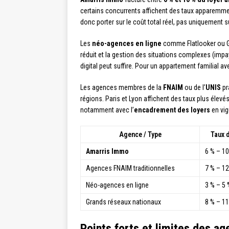
certains concurrents affichent des taux apparemment
donc porter sur le coût total réel, pas uniquement s
Les
néo-agences en ligne
comme Flatlooker ou Ga
réduit et la gestion des situations complexes (impa
digital peut suffire. Pour un appartement familial
Les agences membres de la
FNAIM
ou de l’
UNIS
pr
régions. Paris et Lyon affichent des taux plus élevé
notamment avec l’
encadrement des loyers
en vig
Agence / Type
Taux 
Amarris Immo
6 % – 1
Agences FNAIM traditionnelles
7 % – 1
Néo-agences en ligne
3 % – 5 
Grands réseaux nationaux
8 % – 1
Points forts et limites des a