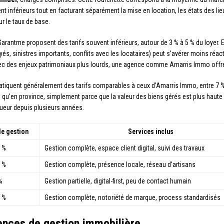
 inférieurs tout en facturant séparément la mise en location, les états des lie
ur le taux de base.
rantme proposent des tarifs souvent inférieurs, autour de 3 % à 5 % du loyer.
yés, sinistres importants, conflits avec les locataires) peut s’avérer moins réa
 avec des enjeux patrimoniaux plus lourds, une agence comme Amarris Immo offre 
atiquent généralement des tarifs comparables à ceux d’Amarris Immo, entre 7 % 
s qu’en province, simplement parce que la valeur des biens gérés est plus haute 
ueur depuis plusieurs années.
de gestion
Services inclus
0 %
Gestion complète, espace client digital, suivi des travaux
2 %
Gestion complète, présence locale, réseau d’artisans
%
Gestion partielle, digital-first, peu de contact humain
1 %
Gestion complète, notoriété de marque, process standardisés
gences de gestion immobilière