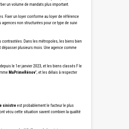
orber un volume de mandats plus important.
es. Fixer un loyer conforme au loyer de référence
s agences non structurées pour ce type de suivi
 contrastées. Dans les métropoles, les biens bien
eut dépasser plusieurs mois. Une agence comme
 depuis le 1er janvier 2023, et les biens classés F le
 comme
MaPrimeRénov’
, et les délais à respecter
e sinistre
est probablement le facteur le plus
 ont vécu cette situation savent combien la qualité