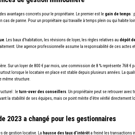
es avantages concrets pour le propriétaire. Le premier est le
gain de temps
: 
n cas de panne. Pour un propriétaire qui travaille à temps plein ou qui habite lo
que
. Les baux d’habitation, les révisions de loyer, les règles relatives au
dépôt de
aitement. Une agence professionnelle assume la responsabilité de ces actes et r
ière. Sur un loyer de 800 € par mois, une commission de 8 % représente 768 € pa
rtout lorsque le locataire en place est stable depuis plusieurs années. La qual
une même structure.
ucturel : le
turn-over des conseillers
. Un propriétaire peut se retrouver avec t
ant la stabilité de ses équipes, mais ce point mérite d’être vérifié directement l
de 2023 a changé pour les gestionnaires
s de gestion locative. La
hausse des taux d’intérêt
a freiné les transactions 