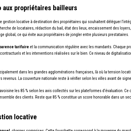
aux propriétaires bailleurs
stion locative à destination des propriétaires qui souhaitent déléguer l’intégra
rche de locataires, rédaction du bail, état des lieux, encaissement des loyers, 
lobal, ce qui évite aux propriétaires de jongler entre plusieurs prestataires.
parence tarifaire
et la communication régulière avec les mandants. Chaque prop
ontractuels et les interventions réalisées sur le bien. Ce niveau de digitalisat
cipalement dans les grandes agglomérations françaises, là où la tension locative
 revenus. La couverture nationale reste à vérifier selon les villes avant de sig
avoisine les 85 % selon les avis collectés sur les plateformes d’évaluation. Ce chi
ensemble des clients. Reste que 85 % constitue un score honorable dans un sect
tion locative
annuel
, charges comprises. Cette fourchette correspond à la moyenne du marché